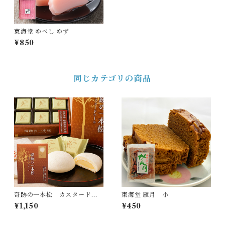
東海堂 ゆべし ゆず
¥850
同じカテゴリの商品
奇跡の一本松 カスタードケ
東海堂 雁月 小
ーキ
¥1,150
¥450