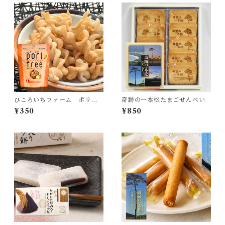
ひころいちファーム ポリフ
奇跡の一本松たまごせんべい
リー オニオン味
¥350
¥850