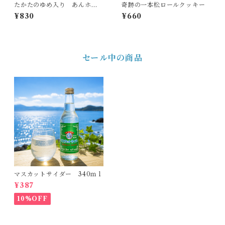
たかたのゆめ入り あんホイ
奇跡の一本松ロールクッキー
ップ餅
¥830
¥660
セール中の商品
マスカットサイダー 340ｍｌ
¥387
10%OFF