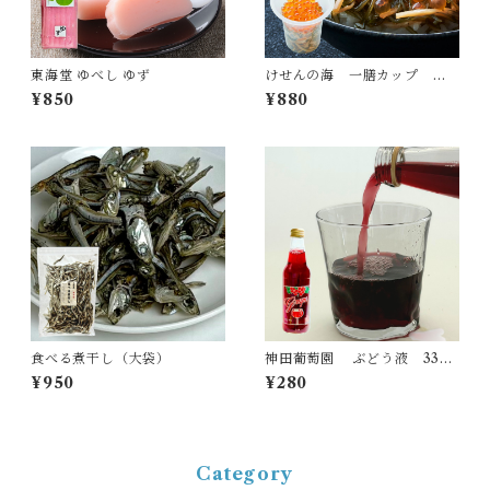
東海堂 ゆべし ゆず
けせんの海 一膳カップ い
くら松前
¥850
¥880
食べる煮干し（大袋）
神田葡萄園 ぶどう液 335
ｍｌ
¥950
¥280
Category