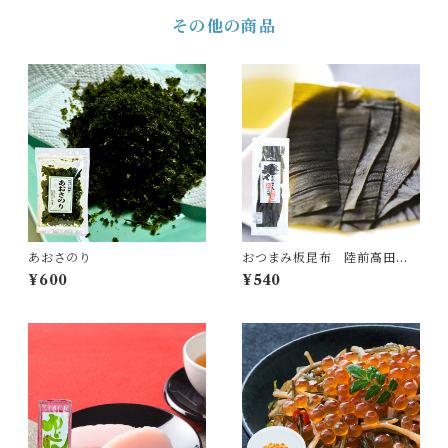
その他の商品
あおさのり
おつまみ板昆布 陸前高田発
三陸産こんぶ使用
¥600
¥540