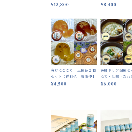
¥13,800
¥8,400
海鮮にこごり 三種各２個
海鮮ドリア四種セ
セット【送料込・冷凍便】
たて・牡蠣・あわ
に）【送料込・冷
¥4,500
¥6,000