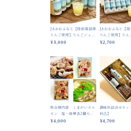
JAおおふなと【陸前高田産
JAおおふなと【
りんご使用】りんごジュー
りんご使用】りん
ス195g 30缶セット 【送
ス 12本セット 
¥5,000
¥2,700
料込】
込】
熊谷精肉店 くまがいホル
調味料詰合せセッ
モン 塩・味噌各2個セッ
料込】
ト 【送料込・冷凍便】
¥4,000
¥4,700