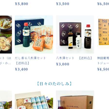
便】
¥5,800
¥3,500
¥6,50
ット（ほ
だし香る八木澤セット
八木澤セット 【送料込】
神田葡
び・か
【送料込】
トジュー
¥3,000
凍便】
プル)3
¥3,400
¥4,50
【日々のたのしみ】