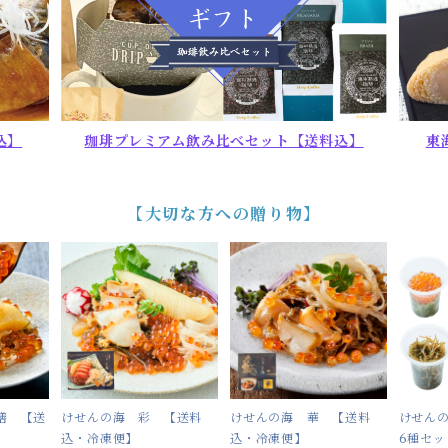
込】
珈琲プレミアム飲み比べセット【送料込】
東
【大切な方への贈り物】
膳 【送
けせんの海 彩 【送料
けせんの海 華 【送料
けせん
込・冷凍便】
込・冷凍便】
6種セ