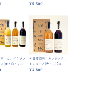
0
¥5,500
萄園 カンダクラフ
神田葡萄園 カンダクラフ
ス(赤・白・アッ
トジュース(赤・白)2本箱
本箱入 【送料込】
入 【送料込】
0
¥3,800