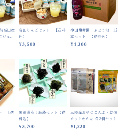
陸前高田産
高田りんごセット 【送料
神田葡萄園 ぶどう液 12
ごジュー
込】
本セット 【送料込】
【送料
¥3,500
¥4,300
ト 【送
栄養満点！海藻セット【送
三陸産おやつこんぶ・乾燥
料込】
カットわかめ 各2個セット
¥3,700
¥1,220