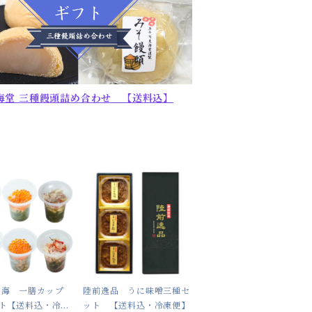
海堂 三種饅頭詰め合わせ 【送料込】
の海 一膳カップ
陸前逸品 うに味噌三種セ
ット【送料込・冷凍
ット 【送料込・冷凍便】