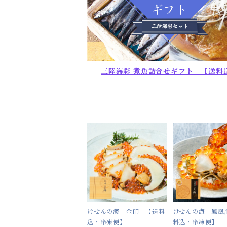
三陸海彩 煮魚詰合せギフト 【送料
けせんの海 金印 【送料
けせんの海 鳳凰
込・冷凍便】
料込・冷凍便】