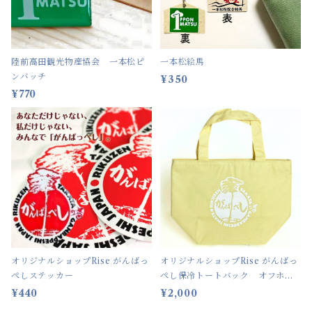
陸前高田観光物産協会 一本松ピ
一本松絵馬
ンバッチ
¥350
¥770
オリジナルショップRise がんばっ
オリジナルショップRise がんばっ
ぺしステッカー
ぺし保冷トートバック オフホワ
イト
¥440
¥2,000