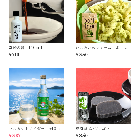
奇跡の醤 150ｍｌ
ひころいちファーム ポリフ
リー のりしお味
¥710
¥350
マスカットサイダー 340ｍｌ
東海堂 ゆべし ゴマ
¥387
¥850