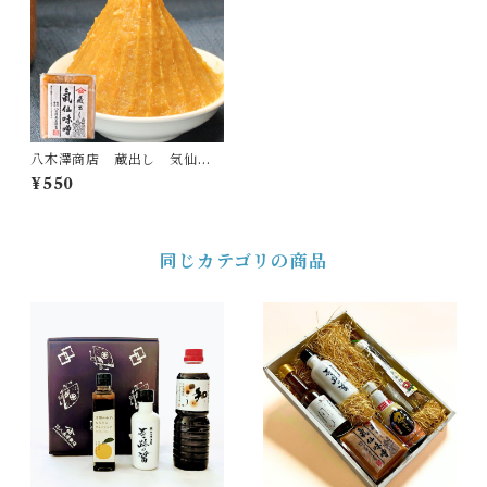
八木澤商店 蔵出し 気仙味
噌 （赤） 500ｇ
¥550
同じカテゴリの商品