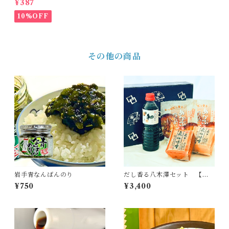
¥387
10%OFF
その他の商品
岩手青なんばんのり
だし香る八木澤セット 【送
料込】
¥750
¥3,400