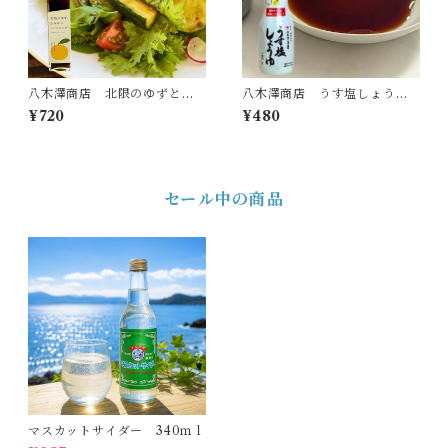
八木澤商店 北限のゆずとも
八木澤商店 うす塩しょう
ろみのドレッシング
ゆ 和のこころ 200ml
¥720
¥480
セール中の商品
マスカットサイダー 340ｍｌ