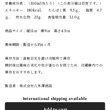
栄養成分表：（100ml当たり）（この表示値は目安です。）
エネルギー 180kcal、 たんぱく質 9.5ｇ、 脂質 4.7
ｇ、 炭水化物 25g、 食塩相当量 12.0ｇ
商品サイズ：縦11㎝ 横9㎝ 高さ4.5㎝
賞味期限：製造から約6ヶ月
保存方法：直射日光を避け冷暗所で保存
開封後は風味の劣化や色が進むのを防ぐため、冷蔵庫内での
保存をおすすめします。
製造者：株式会社八木澤商店
International shipping available
Add to cart