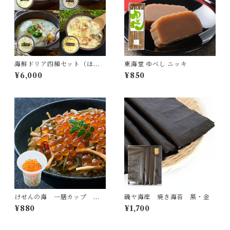
海鮮ドリア四種セット（ほた
東海堂 ゆべし ニッキ
て・牡蠣・あわび・かに）
¥6,000
¥850
【送料込・冷凍便】
けせんの海 一膳カップ い
磯ヤ海産 焼き海苔 黒・金
くら松前
¥880
¥1,700