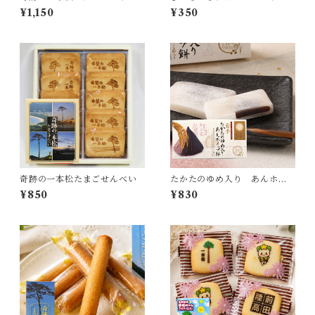
ーキ
リー オニオン味
¥1,150
¥350
奇跡の一本松たまごせんべい
たかたのゆめ入り あんホイ
ップ餅
¥850
¥830