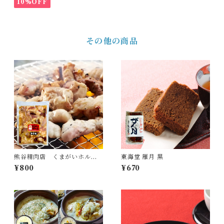
10%OFF
その他の商品
熊谷精肉店 くまがいホルモ
東海堂 雁月 黒
ン(みそ味）※冷凍
¥800
¥670